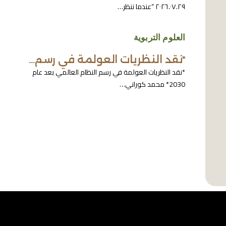
٢٠٢٦.٠٧.٢٩ “عندما ننظر…
العلوم التربوية
*نقد النظريات العولمة في رسم…
*نقد النظريات العولمة في رسم النظام العالمي بعد عام
2030* محمد كوراني…