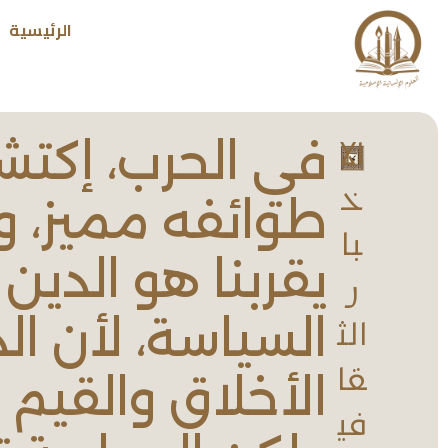
الرئيسية
‏في الحرب، إكتش
الا
خ
طوائفه مميز، و 
با
يقربنا هو الدين 
ر
السياسة، لأن ال
الث
قا
الأخلاق والقيم ا
في