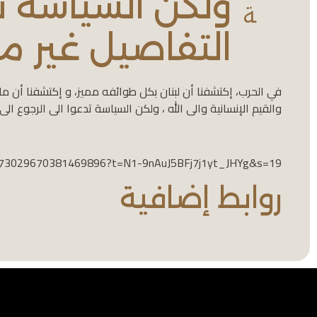
ولكن السياسة تد
ة
التفاصيل غير م
‏في الحرب، إكتشفنا أن لبنان بكل طوائفه مميز، و إكتشفنا أن ما 
والقيم الإنسانية والى الله ، ولكن السياسة تدعوا الى الرجوع الى
1873029670381469896?t=N1-9nAuJ5BFj7j1yt_JHYg&s=19
روابط إضافية