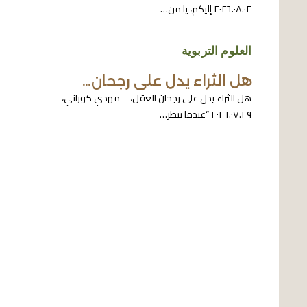
٢٠٢٦.٠٨.٠٢ إليكم، يا من…
العلوم التربوية
هل الثراء يدل على رجحان…
هل الثراء يدل على رجحان العقل، – مهدي كوراني،
٢٠٢٦.٠٧.٢٩ “عندما ننظر…