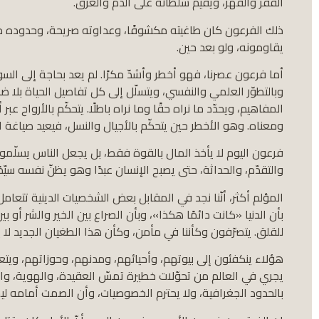
الفقر والقهر، ويقيم سلطانه على الدم والعرق.
ذلك الفرعون كان طاغيته مكشوفًا، وعداوته صريحة، وحدوده م
يقاومونه، ولو بعد حين.
أما فرعون عصرنا، فهو أخطر وأشدّ مكرًا. لم يعد بحاجة إلى السوط
وبالتطوّر العلمي والنفسي، ويتسلّل إلى كل تفاصيل الحياة بلا ض
المفاهيم، ويحدّد ما نراه حقًا وما نراه باطلًا. يتحكّم بالأرواح ع
ومعناه. وهو الأخطر حين يتحكّم بالأجيال والنسل، فيعيد صياغة ا
فرعون اليوم لا يأخذ المال بالقوة فقط، بل يجعل الناس يسلّمونه
والتقدّم، والحداثة، حتى يصبح الإنسان عبدًا وهو يظنّ نفسه سيّدًا
المؤلم أكثر، أنّنا نجد في المقابل بعض الشخصيات الدينية تتعام
بأن الدنيا «كانت دائمًا هكذا»، وبأن الصراع بين الخير والشر أو بي
للقلق. يتصرّفون وكأننا في مأمن، وكأن هذا الطغيان الجديد لا ي
هؤلاء ينكفئون إلى بيوتهم، وأحيائهم، ومدنهم، وحوزاتهم، ويتعا
يجري في العالم من تحوّلات خطيرة تمسّ العقيدة، والهوية، وال
بالحدود الجغرافية، ولا يحترم الخصوصيات، وأن الصمت أمامه ل