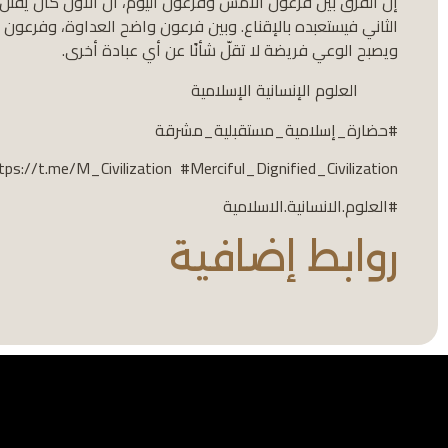
إن الفرق بين فرعون الأمس وفرعون اليوم، أنّ الأول كان يقتل ا
الثاني فيستعبده بالإقناع. وبين فرعون واضح العداوة، وفرعون 
ويصبح الوعي فريضة لا تقلّ شأنًا عن أي عبادة أخرى.
العلوم الإنسانية الإسلامية
#حضارة_إسلامية_مستقبلية_مشرقة
tps://t.me/M_Civilization #Merciful_Dignified_Civilization
#العلوم.الانسانية.الاسلامية
روابط إضافية