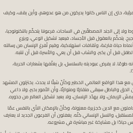
رئية، حتى إن الناس كانوا يدركون من هو عدوهم، وأين يقف، وكيف
 ولا إلى الجند المصطفّين في الساحات. فرعوننا يتحكّم بالتكنولوجيا،
جيج. يتحكّم بالعقول قبل الأجساد، فيعيد تشكيل الوعي، ويزرع
بر أنماط حياة فارغة، وثقافات استهلاكية، وقيم تُفرغ الإنسان من رسالته
لطفل قبل أن يكبر، والشاب قبل أن يعي، والأسرة قبل أن تنتبه.
 طوعًا. لا يفرض عبوديته بالسلاسل، بل يغلّفها بشعارات الحرية،
.
ل مع هذا الواقع العالمي الخطير وكأنّ شيئًا لا يحدث. يختزلون المشهد
ن الحق والباطل سيبقى متقاربًا ومتوازنًا، وأن الأمور بخير، ولا داعي
مسّ الإيمان، ولا يهدّد الإنسان، ولا يعيد تشكيل العالم من جذوره.
ملون مع الدين كجزيرة معزولة، وكأنّ بالإمكان النأي بالنفس عمّا
مستقبل، والنسل الإنساني كلّه. يغفلون أن الفرعون الجديد لا يعترف
يس حيادًا بل مشاركة غير مباشرة في مشروعه.