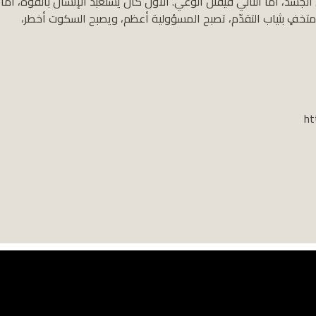
لجسد، أما الثاني فيقتل الوعي. الأول كان يستعبد الإنسان بالقوة، أما
متخفٍ بثياب التقدّم، تصبح المسؤولية أعظم، ويصبح السكوت أخطر،
ht