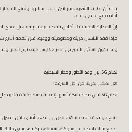
يجب أن تطالب الشعوب بقوانين تحمي بياناتها، وتمنع الاحتكار ال
أداة قمعٍ عالمي جديد.
إنّ الحضارة الحقيقية لا تُقاس فقط بسرعة الإنترنت، بل بمدى احت
فإذا فقد الإنسان حريته وخصوصيته ووعيه، فلن تنفعه أسرع شبك
وقد يكون التحدّي الأكبر في عصر 5G ليس كيف نربح التكنولوجيا، بل كيف نحافظ على إنسانيتنا داخلها.
نظام 5G: بين وعد التطور وخطر السيطرة
هل نضحّي بحريتنا من أجل السرعة؟
نظام 5G ليس مجرد شبكة أسرع. إنه بنية تحتية دقيقة قادرة على:
· تتبع موقعك بدقة متناهية تصل إلى بضعة أمتار، داخل المنزل و
· جمع بيانات لحظية عن سلوكك، تنفسك، حركاتك، وحتى حالتك المزا