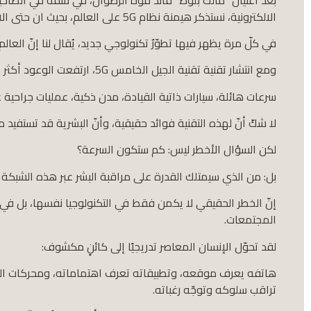
الالكترونية، نستذكر هيمنة نظام 5G على العالم، بحيث ان حتى الاماكن و الامور غير الالكترونية تصبح تحت الرقابة والسيطرة و بل التحكم.
في كلّ مرة يظهر فيها تطوّرٌ تكنولوجي جديد، يُقال لنا إنّ العالم
ومع انتشار تقنية تقنية الجيل الخامس 5G، ارتفعت الوعود أكثر من أيّ وقت مضى:
سرعات هائلة، سيارات ذاتية القيادة، مدن ذكية، عمليات جراحية ع
لا شكّ أنّ لهذه التقنية فوائد حقيقية، وأنّ البشرية قد تستفيد 
لكن السؤال الأخطر ليس: كم ستكون السرعة؟
بل: من الذي سيمتلك القدرة على مراقبة البشر عبر هذه الشبكة 
إنّ الخطر الحقيقي لا يكمن فقط في التكنولوجيا نفسها، بل في ا
المجتمعات.
لقد تحوّل الإنسان المعاصر تدريجيًا إلى كائنٍ مكشوف:
هاتفه يعرف موقعه، وتطبيقاته تعرف اهتماماته، ومحركات البح
تراقب سلوكه وتوجّه رغباته.