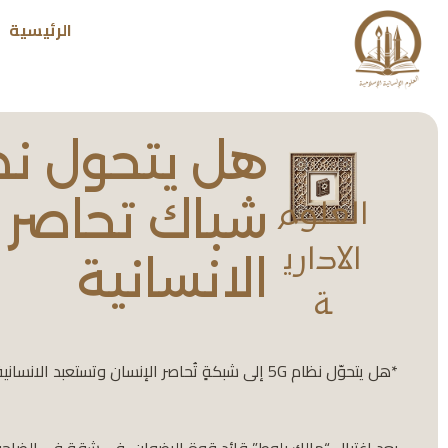
الرئيسية
شباك تحاصر ا
العلوم
الاداري
الانسانية
ة
*هل يتحوّل نظام 5G إلى شبكةٍ تُحاصر الإنسان وتستعبد الانسانية؟*
بعد اغتيال “مالك بلوط” قائد قوة الرضوان، في شقة في الضاحية