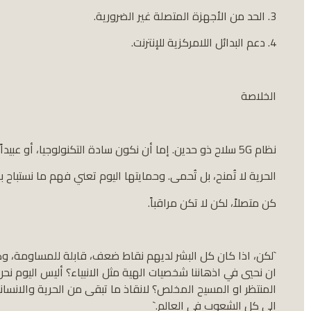
3. الحد من الأجهزة المتصلة غير الضرورية.
4. دعم البدائل اللامركزية للإنترنت.
الخلاصة
نظام 5G سلاح ذو حدين. إما أن نكون سادة التكنولوجيا، أو عبيداً لها. الخيار بين يدي اليقظة الجماعية، لا بين يدي المهندسين.
الحرية لا تُمنح، بل تُحمى. وحمايتها اليوم تعني فهم ما نستباح 
كن متصلاً، لكن لا تكن مراقباً.
`لكن، اذا كان كل البشر لديهم نقاط ضعف، قابلة للمساومة، و
ان نحيي في اذهاننا شخصيات الهية مثل الانبياء؟ أليس اليوم 
المنتظر او المسيح المخلص؟ لانقاذ ما تبقى من الحرية والانسا
الى كل الشعوب في العالم.`