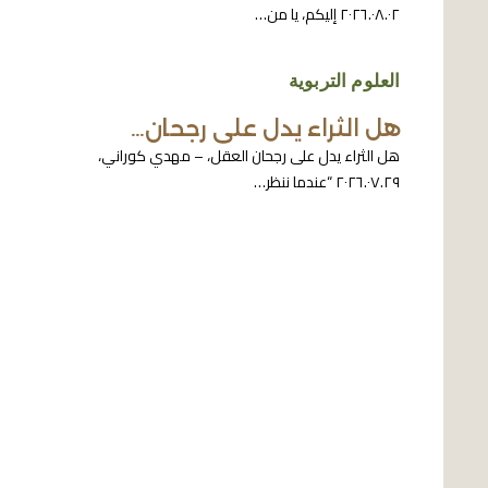
٢٠٢٦.٠٨.٠٢ إليكم، يا من…
العلوم التربوية
هل الثراء يدل على رجحان…
هل الثراء يدل على رجحان العقل، – مهدي كوراني،
٢٠٢٦.٠٧.٢٩ “عندما ننظر…