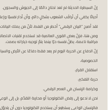
إنّ السيطرة الحديثة لم تعد تحتاج دائمًا إلى الجيوش والسجون.
أحيانًا يكفي أن تُراقَب الشعوب بشكلٍ دائم، وأن تُدار نفسيًا وإعلامي
لقد أصبح “البيان الرقمي” أخطر من النفط، لأنّ من يملك البيان
ومن هنا، فإنّ بعض القوى العالمية قد تستخدم تقنيات الاتصالا
مراقبة ناعمة، يظنّ نفسه حرًا بينما يتمّ توجيه خياراته بصمت.
إنّ الدفاع عن الحرية اليوم لم يعد فقط دفاعًا عن الأرض والسياد
الخصوصية،
استقلال القرار،
حرية التفكير،
وكرامة الإنسان في العصر الرقمي.
نحن لا ندعو إلى رفض التكنولوجيا أو محاربة التقدّم، بل إلى الوعي
فالإنسان الواعي يستطيع أن يستخدم التكنولوجيا دون أن يتحوّل إل