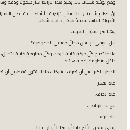
ومع توسّع شبكات 5G، يصبح هذا الترابط أكثر شمولًا ودقّة وسرعة.
إنّ العالم يتّجه نحو ما يسمّى “إنترنت الأشياء”، حيث تصبح السي
الأدوات الطبية متصلةً بشكل دائم بالشبكة.
وهنا يبرز السؤال المرعب:
هل سيبقى للإنسان مجالٌ حقيقي للخصوصية؟
عندما تصبح كلّ حركةٍ قابلة للرصد، وكلّ معلومةٍ قابلة للتحليل، و
داخل منظومة رقمية هائلة.
الخطر الأكبر ليس أن تعرف الشركات ماذا نشتري فقط، بل أن تع
ماذا نفكّر،
ماذا نخاف،
مع من نتواصل،
ماذا نؤيّد،
ومتى يمكن التأثير علينا أو ابتزازنا أو توجيهنا.