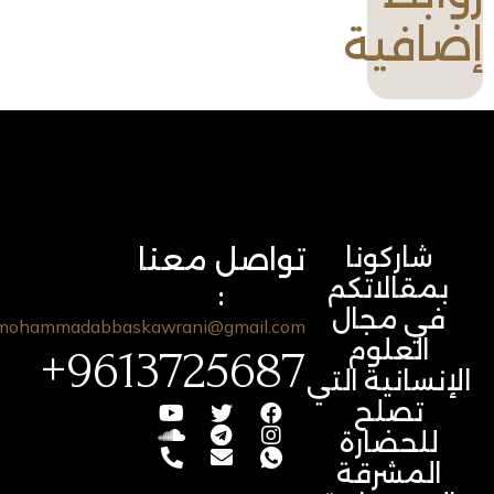
إضافية
شاركونا
تواصل معنا
بمقالاتكم
:
في مجال
mohammadabbaskawrani@gmail.com
العلوم
9613725687+
الإنسانية التي
تصلح
للحضارة
المشرقة