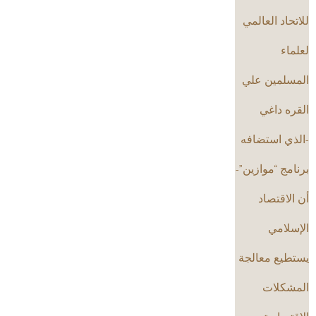
للاتحاد العالمي
لعلماء
المسلمين علي
القره داغي
-الذي استضافه
برنامج “موازين”-
أن الاقتصاد
الإسلامي
يستطيع معالجة
المشكلات