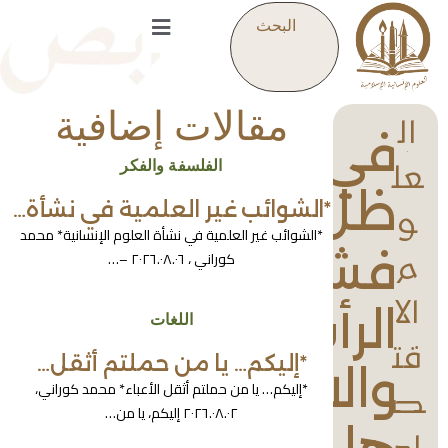
البحث
مقالات إضافية
ال
في
الفلسفة والفكر
عل
ظل
*الشوائب غير العلمية في نشأة…
و
*الشوائب غير العلمية في نشأة العلوم الإنسانية* محمد
فشل
كوراني ، ٢٠٢٦.٠٨.٠٦ –…
م
الا
الرأسمالية
اللغات
قت
*إليكم… يا من حملتم أثقل…
والاشتراكية..
*إليكم… يا من حملتم أثقل الأعباء* محمد كوراني،
ص
٢٠٢٦.٠٨.٠٢ إليكم، يا من…