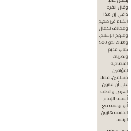
وقال القره
داغي إن هذا
الكلام غير صحيح
ومخالف لكمال
ومنهج الإسلام،
وهناك نحو 500
كتاب قديم
ونظريات
اقتصادية
لمؤلفين
مسلمين، فضلا
على أن قانون
العرض والطلب
أسسه الإمام
أبو يوسف مع
الخليفة هارون
الرشيد.
وعن موقع