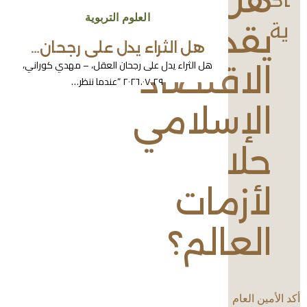
هل
اد
العلوم التربوية
ية
يقدم
هل الثراء يدل على رجحان…
هل الثراء يدل على رجحان العقل، – مهدي كوراني،
الاقتصاد
٢٠٢٦.٠٧.٢٩ “عندما ننظر…
الإسلامي
حلا
لأزمات
العالم؟
أكد الأمين العام