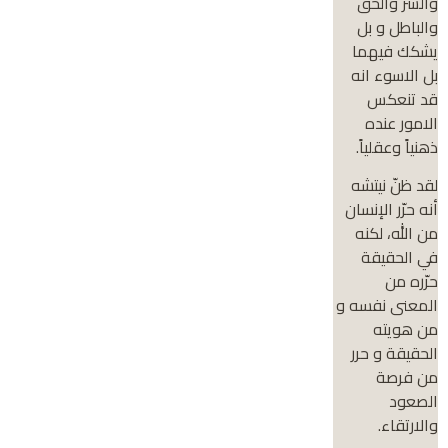
والشر والحق
والباطل و بل
يشكك فيهما
بل الاسوء انه
قد تنعكس
الامور عنده
ذهنياً وعقلياً.
لقد ظنّ نيتشه
أنه حرّر الإنسان
من الله، لكنه
في الحقيقة
حرّره من
المعنى نفسه و
من هويته
الحقيقة و حرر
من فرصة
الصعود
والارتقاء.