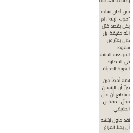
وصناعة العدمية
حين أعلن نيتشه
“موت الإله”، لم
يكن يقصد قتل
الله حقيقة، بل
كان يعبّر عن
سقوط
المرجعية الدينية
في الحضارة
الغربية الحديثة.
لكنه أخطأ حين
ظنّ أن الإنسان
يستطيع أن يحلّ
محلّ المقدّس
الحقيقي.
لقد حاول نيتشه
أن يملأ الفراغ