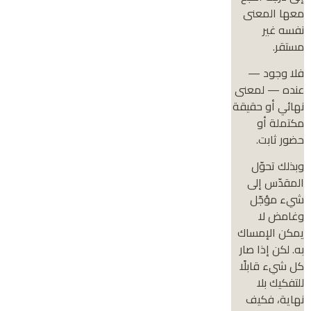
معها المعنى
نفسه غير
مستقر.
فلا وجود —
عنده — لمعنى
نهائي أو حقيقة
مكتملة أو
حضور ثابت.
وبذلك تحوّل
المقدّس إلى
شيء مؤجّل
وغامض لا
يمكن الإمساك
به. لكن إذا صار
كل شيء قابلًا
للتفكيك بلا
نهاية، فكيف