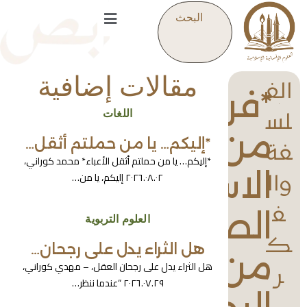
البحث
مقالات إضافية
الف
*فراراً
اللغات
لس
من
*إليكم… يا من حملتم أثقل…
فة
*إليكم… يا من حملتم أثقل الأعباء* محمد كوراني،
الاسئلة
٢٠٢٦.٠٨.٠٢ إليكم، يا من…
وال
ف
الصعبة.
العلوم التربوية
ك
هل الثراء يدل على رجحان…
من
هل الثراء يدل على رجحان العقل، – مهدي كوراني،
ر
٢٠٢٦.٠٧.٢٩ “عندما ننظر…