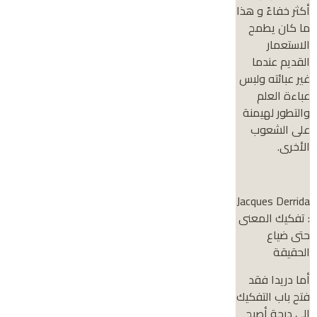
أكثر خفاءً و هذا
ما كان يطمح
الاستعمار
القديم عندما
غير عبائته ولبس
عباءة العلم
والتطور لهيمنة
على الشعوب
الأخرى.
Jacques Derrida
: تفكيك المعنى
حتى ضياع
الحقيقة
أما دريدا فقد
فتح باب التفكيك
إلى درجة أصبح