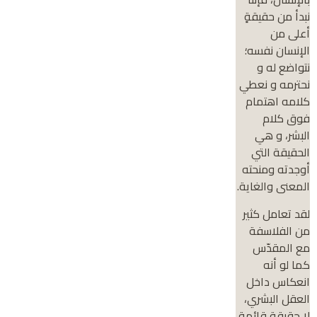
نبدأ من حقيقةٍ
أعلى من
الإنسان نفسه؛
نتواضع له و
نحترمه و نعطي
كلامه اهتمام
فوق كلام
البشر، و هي
الحقيقة التي
أوجدته ومنحته
المعنى والغاية.
لقد تعامل كثير
من الفلاسفة
مع المقدّس
كما لو أنه
انعكاس داخل
العقل البشري،
لا حقيقة قائمة